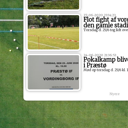
27-06-2020 23:34:23
Flot fight af vo
den gamle stadi
Torsdag d. 25/6 tog lidt ov
24-06-2020 21:36:53
Pokalkamp bliv
i Præstø
Mød op torsdag d. 25/6 kl.
Nyere