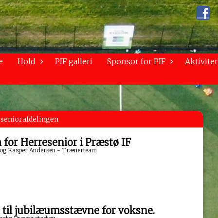
e
Hold
PIF galleri
Sponsor for PIF
Aktiviter
 seniorafdelingen
for Herresenior i Præstø IF
en og Kasper Andersen - Trænerteam
til jubilæumsstævne for voksne.