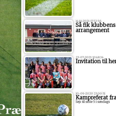
14-11-2021 17:52:56
Så fik klubbens
arrangement
23-07-2021 10:48:34
Invitation til h
10-09-2020 23:00:51
Kampreferat fr
Sejr til serie 5 i søndags