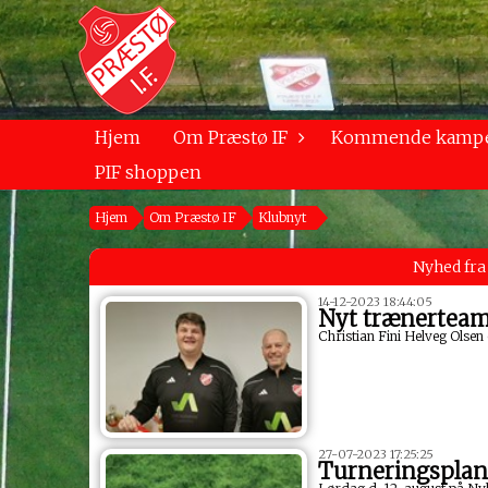
Hjem
Om Præstø IF
Kommende kamp
PIF shoppen
Hjem
Om Præstø IF
Klubnyt
Nyhed fra
14-12-2023 18:44:05
Nyt trænerteam 
Christian Fini Helveg Ols
27-07-2023 17:25:25
Turneringsplan 