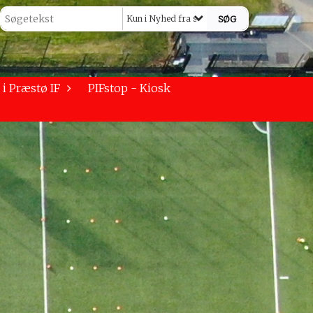
Kun i Nyhed fra seniorafdelingen
 i Præstø IF
PIFstop - Kiosk