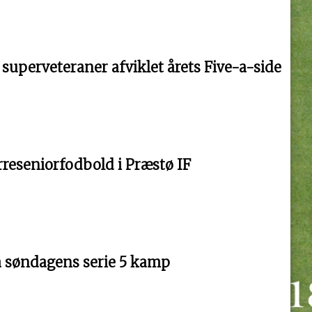
 superveteraner afviklet årets Five-a-side
erreseniorfodbold i Præstø IF
a søndagens serie 5 kamp