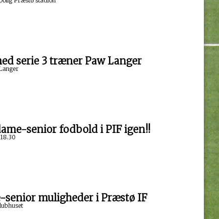
bolig Præstø stadion
ed serie 3 træner Paw Langer
 Langer
dame-senior fodbold i PIF igen!!
 18.30
enior muligheder i Præstø IF
klubhuset