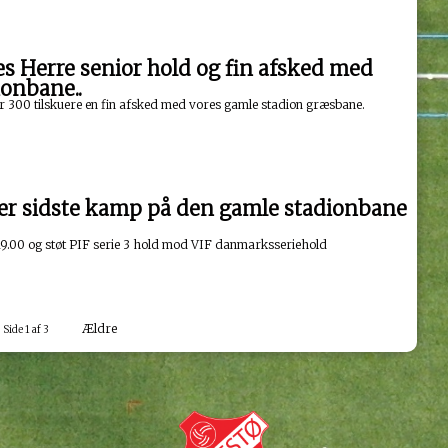
res Herre senior hold og fin afsked med
onbane..
er 300 tilskuere en fin afsked med vores gamle stadion græsbane.
er sidste kamp på den gamle stadionbane
 19.00 og støt PIF serie 3 hold mod VIF danmarksseriehold
Ældre
Side 1 af 3