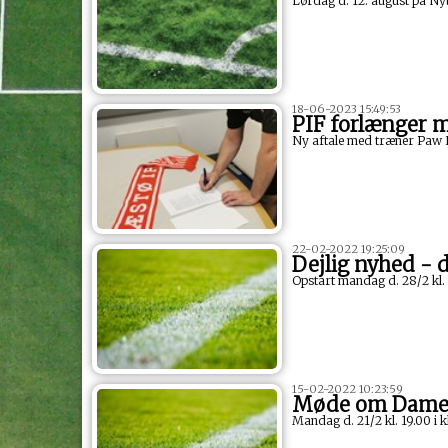
Lørdag d. 12. august på Ny
18-06-2023 15:49:53
PIF forlænger m
Ny aftale med træner Paw
22-02-2022 19:25:09
Dejlig nyhed - 
Opstart mandag d. 28/2 kl.
15-02-2022 10:23:59
Møde om Dame-s
Mandag d. 21/2 kl. 19.00 i 