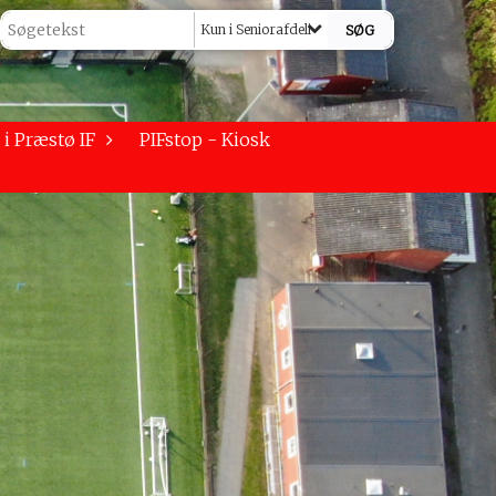
Kun i Seniorafdeling
 i Præstø IF
PIFstop - Kiosk