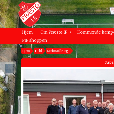
Hjem
Om Præstø IF
Kommende kamp
PIF shoppen
Hjem
Hold
Seniorafdeling
Supe