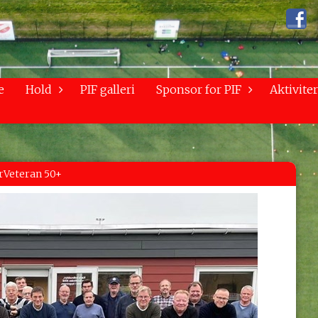
e
Hold
PIF galleri
Sponsor for PIF
Aktiviter
rVeteran 50+